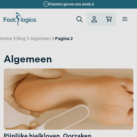
Ga
Klanten geven ons een
8.6
naar
de
Men
inhoud
Home
»
Blog
»
Algemeen
»
Pagina 2
Algemeen
Pijnlijke hielkloven. Oorzaken,