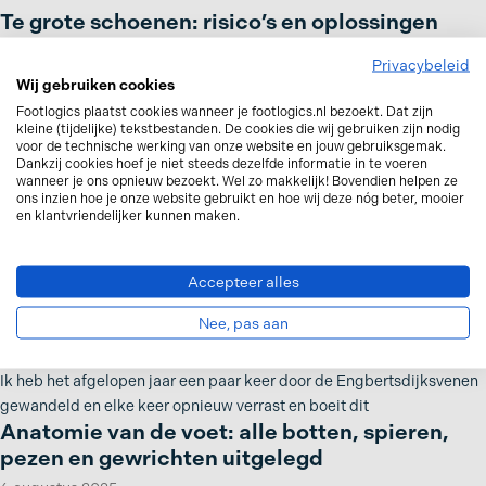
Te grote schoenen: risico’s en oplossingen
17 september 2025
Privacybeleid
Wij gebruiken cookies
Iedereen kent het wel: een paar schoenen dat nét wat ruimer zit.
Footlogics plaatst cookies wanneer je footlogics.nl bezoekt. Dat zijn
Misschien waren ze in de aanbieding, misschien dacht
kleine (tijdelijke) tekstbestanden. De cookies die wij gebruiken zijn nodig
Pijnlijke hielkloven. Oorzaken,
voor de technische werking van onze website en jouw gebruiksgemak.
behandelingen, tips en voorkomen
Dankzij cookies hoef je niet steeds dezelfde informatie in te voeren
wanneer je ons opnieuw bezoekt. Wel zo makkelijk! Bovendien helpen ze
15 september 2025
ons inzien hoe je onze website gebruikt en hoe wij deze nóg beter, mooier
en klantvriendelijker kunnen maken.
Heb je wel eens gemerkt dat je hielen droog en ruw aanvoelen? Er
zijn eeltlagen ontstaan en uiteindelijk zelfs kleine
Accepteer alles
Wandelen door Engbertsdijksvenen – waar de
tijd een beetje stilstaat
Nee, pas aan
19 augustus 2025
Ik heb het afgelopen jaar een paar keer door de Engbertsdijksvenen
gewandeld en elke keer opnieuw verrast en boeit dit
Anatomie van de voet: alle botten, spieren,
pezen en gewrichten uitgelegd