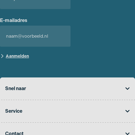
Voornaam
E-mailadres
Snel naar
Service
Contact