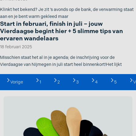
Klinkt het bekend? Je zit ‘s avonds op de bank, de verwarming staat
aan en je bent warm gekleed maar
Start in februari, finish in juli – jouw
Vierdaagse begint hier + 5 slimme tips van
ervaren wandelaars
18 februari 2025
Misschien staat het al in je agenda; de inschrijving voor de
Vierdaagse van Nijmegen in juli start heel binnenkort!Het lijkt
Vorige
1
2
3
4
5
V