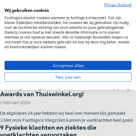
Daarom past een Footlogics steunzool in 3
Privacybeleid
Wij gebruiken cookies
verschillende schoenmaten
Footlogics plaatst cookies wanneer je footlogics.nl bezoekt. Dat zijn
3 februari 2025
kleine (tijdelijke) tekstbestanden. De cookies die wij gebruiken zijn nodig
voor de technische werking van onze website en jouw gebruiksgemak.
Footlogics zijn er in 5 maten: XS (35-37), S(38-40), M41-43), L(44-46)
Dankzij cookies hoef je niet steeds dezelfde informatie in te voeren
wanneer je ons opnieuw bezoekt. Wel zo makkelijk! Bovendien helpen ze
en XL(47-49). Maat S is geschikt voor maten 38,
ons inzien hoe je onze website gebruikt en hoe wij deze nóg beter, mooier
Veters Strikken: 12 Slimme Manieren Voor
en klantvriendelijker kunnen maken.
optimale Voetondersteuning
17 december 2024
Accepteer alles
Hoe je je veters strikt, heeft invloed op hoe je schoenen aansluiten op
Nee, pas aan
je voeten. Te strak, te los, of
Footlogics is genomineerd voor de Shopping
Awards van Thuiswinkel.org!
2 februari 2024
De afgelopen 24 jaar hebben wij heel veel mensen blij gemaakt
:).Met onze Footlogics inlegzolen kunnen je voetklachten heel goed
9 Fysieke klachten en ziektes die
voetklachten veroorzaken