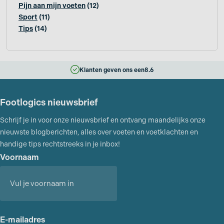
Pijn aan mijn voeten
(12)
Sport
(11)
Tips
(14)
Klanten geven ons een
8.6
Footlogics nieuwsbrief
Schrijf je in voor onze nieuwsbrief en ontvang maandelijks onze
nieuwste blogberichten, alles over voeten en voetklachten en
handige tips rechtstreeks in je inbox!
Voornaam
Voornaam
E-mailadres