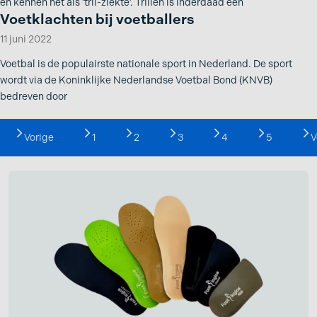
en kennen het als ‘tril-ziekte’. Trillen is inderdaad een
Voetklachten bij voetballers
11 juni 2022
Voetbal is de populairste nationale sport in Nederland. De sport
wordt via de Koninklijke Nederlandse Voetbal Bond (KNVB)
bedreven door
Vorige
1
2
3
4
5
V