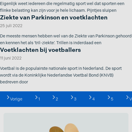
Eigenlijk weet iedereen die regelmatig sport wel dat sporten een
flinke belasting kan zijn voor je hele lichaam. Pijntjes sluipen
Ziekte van Parkinson en voetklachten
25 juli 2022
De meeste mensen hebben wel van de Ziekte van Parkinson gehoord
en kennen het als ‘tril-ziekte’. Trillen is inderdaad een
Voetklachten bij voetballers
11 juni 2022
Voetbal is de populairste nationale sport in Nederland. De sport
wordt via de Koninklijke Nederlandse Voetbal Bond (KNVB)
bedreven door
Vorige
1
2
3
4
5
V