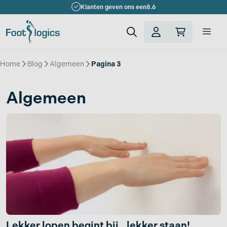
Ga
Klanten geven ons een
8.6
naar
de
Men
inhoud
Home
»
Blog
»
Algemeen
»
Pagina 3
Algemeen
Lekker lopen begint bij.. lekker staan!