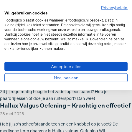
Awards van Thuiswinkel.org!
Privacybeleid
2 februari 2024
Wij gebruiken cookies
De afgelopen 24 jaar hebben wij heel veel mensen blij gemaakt
Footlogics plaatst cookies wanneer je footlogics.nl bezoekt. Dat zijn
kleine (tijdelijke) tekstbestanden. De cookies die wij gebruiken zijn nodig
:).Met onze Footlogics inlegzolen kunnen je voetklachten heel goed
voor de technische werking van onze website en jouw gebruiksgemak.
9 Fysieke klachten en ziektes die
Dankzij cookies hoef je niet steeds dezelfde informatie in te voeren
wanneer je ons opnieuw bezoekt. Wel zo makkelijk! Bovendien helpen ze
voetklachten veroorzaken
ons inzien hoe je onze website gebruikt en hoe wij deze nóg beter, mooier
en klantvriendelijker kunnen maken.
6 augustus 2023
Als je pijnklachten hebt aan je voet(en), wil je natuurlijk weten
waardoor het komt. Soms is de oorzaak gewoon duidelijk;
Accepteer alles
Voetklachten door paardrijden
Nee, pas aan
18 juli 2023
Zit jij regelmatig hoog in het zadel op een paard? Heb je
paardrijlessen of doe je aan ruitersport? Dan weet
Hallux Valgus Oefening – Krachtig en effectief
28 mei 2023
Heb jij zo’n scheefstaande teen en een knobbel op je voet? De
medische term daarvoor is Hallux valgus. Oefening Wij