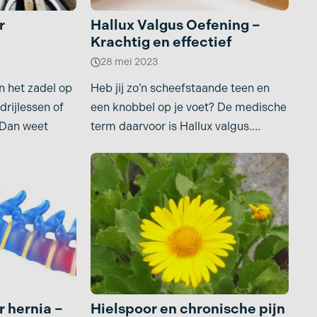
r
Hallux Valgus Oefening –
Krachtig en effectief
28 mei 2023
in het zadel op
Heb jij zo’n scheefstaande teen en
drijlessen of
een knobbel op je voet? De medische
? Dan weet
term daarvoor is Hallux valgus.
Oefening Wij
 hernia –
Hielspoor en chronische pijn