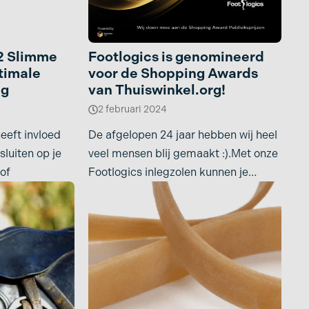
12 Slimme
Footlogics is genomineerd
timale
voor de Shopping Awards
ng
van Thuiswinkel.org!
2 februari 2024
heeft invloed
De afgelopen 24 jaar hebben wij heel
luiten op je
veel mensen blij gemaakt :).Met onze
 of
Footlogics inlegzolen kunnen je
voetklachten heel goed