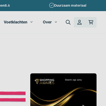
een
8.6
Duurzaam materiaal
Voetklachten
Over