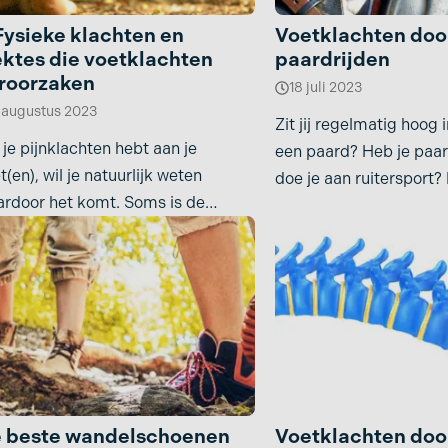
Fysieke klachten en
Voetklachten doo
ektes die voetklachten
paardrijden
roorzaken
18 juli 2023
 augustus 2023
Zit jij regelmatig hoog 
 je pijnklachten hebt aan je
een paard? Heb je paar
t(en), wil je natuurlijk weten
doe je aan ruitersport
rdoor het komt. Soms is de
zaak gewoon duidelijk;
 beste wandelschoenen
Voetklachten door