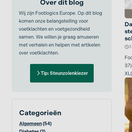
Over dit blog
Pijn in knieholte
Enkelklachten/Verzwikt
Wij zijn Footlogics Europe. Op dit blog
Pijn in kuit
e enkel
komen onze belangstelling voor
Da
voetklachten en voetgezondheid
Etalagebenen
Pijn in onderbeen
st
samen. We willen je graag amuseren
sc
Fasciitis plantaris
Pijn scheenbeen
met verhalen en helpen met artikelen
3
Fat pad syndroom
Pijnlijke benen
over voetklachten.
Foo
Hallux Rigidus
Pijnlijke hak
37)
Tip: Steunzolenkiezer
XL(
Hallux Valgus
Pijnlijke tenen
ma
Hamerteen
Pijnlijke voorvoet
Hielspoor
Platvoeten
Categorieën
Holvoet
Reumatoïde artritis
Jones fractuur
Scheenbeenvliesont
Algemeen
(54)
king
Diabetes
(2)