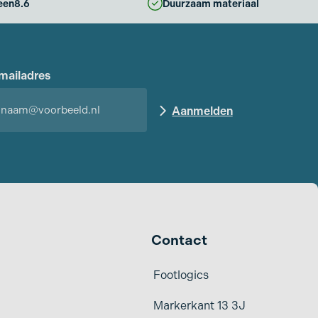
een
8.6
Duurzaam materiaal
mailadres
Contact
Footlogics
Markerkant 13 3J