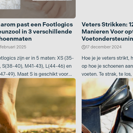
arom past een Footlogics
Veters Strikken: 
eunzool in 3 verschillende
Manieren Voor op
hoenmaten
Voetondersteuni
 februari 2025
17 december 2024
tlogics zijn er in 5 maten: XS (35-
Hoe je je veters strikt, 
, S(38-40), M41-43), L(44-46) en
op hoe je schoenen aans
47-49). Maat S is geschikt voor
voeten. Te strak, te los,
ten 38,
ste