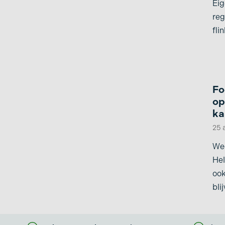
Eig
reg
fli
lic
Fo
op
ka
25 
We
Hel
ook
bli