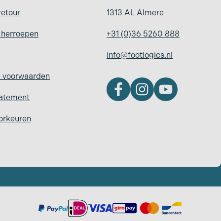
retour
1313 AL Almere
g herroepen
+31 (0)36 5260 888
info@footlogics.nl
 voorwaarden
tatement
orkeuren