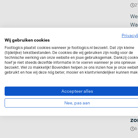
Zere voeten
Overpronatie
2
Ziekte van Ledderh
Patellofemoraal
Wel
pijnsyndroom: oorzaak
Wan
Ziekte van Sever
en behandeling
doo
Privacy
Zware benen
Wij gebruiken cookies
de 
Peesplaatontsteking
Footlogics plaatst cookies wanneer je footlogics.nl bezoekt. Dat zijn kleine
voet
(tijdelijke) tekstbestanden. De cookies die wij gebruiken zijn nodig voor de
technische werking van onze website en jouw gebruiksgemak. Dankzij cooki
hoef je niet steeds dezelfde informatie in te voeren wanneer je ons opnieuw
bezoekt. Wel zo makkelijk! Bovendien helpen ze ons inzien hoe je onze websi
gebruikt en hoe wij deze nóg beter, mooier en klantvriendelijker kunnen mak
Accepteer alles
Nee, pas aan
Sp
zo
6