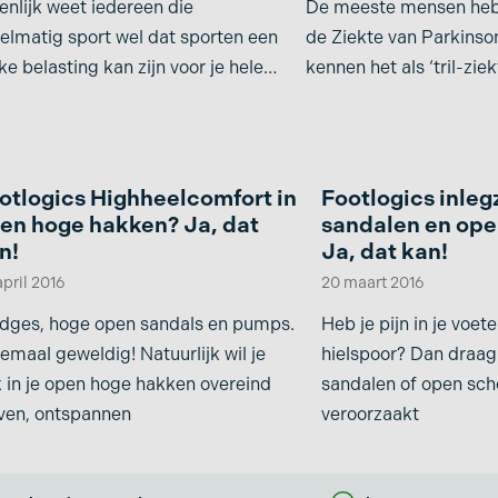
enlijk weet iedereen die
De meeste mensen heb
elmatig sport wel dat sporten een
de Ziekte van Parkinso
nke belasting kan zijn voor je hele
kennen het als ‘tril-ziekt
haam. Pijntjes sluipen
inderdaad een
otlogics Highheelcomfort in
Footlogics inleg
en hoge hakken? Ja, dat
sandalen en op
n!
Ja, dat kan!
april 2016
20 maart 2016
dges, hoge open sandals en pumps.
Heb je pijn in je voete
emaal geweldig! Natuurlijk wil je
hielspoor? Dan draag
 in je open hoge hakken overeind
sandalen of open sch
jven, ontspannen
veroorzaakt