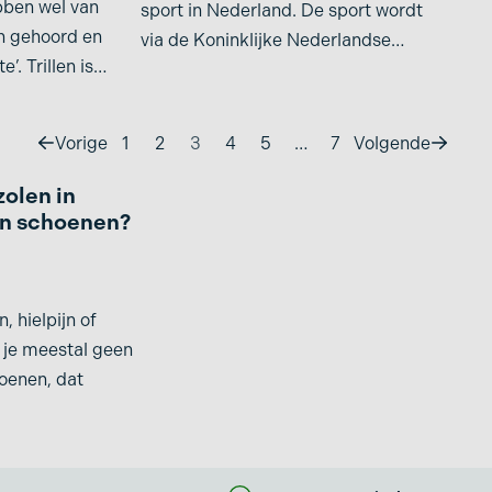
ben wel van
sport in Nederland. De sport wordt
n gehoord en
via de Koninklijke Nederlandse
e’. Trillen is
Voetbal Bond (KNVB) bedreven door
Vorige
1
2
3
4
5
…
7
Volgende
zolen in
en schoenen?
n, hielpijn of
 je meestal geen
oenen, dat