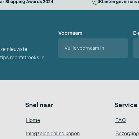
ar Shopping Awards 2024
Klanten geven ons 
Voornaam
E-
nze nieuwste
tips rechtstreeks in
Voornaam
Snel naar
Service
Home
FAQ
Inlegzolen online kopen
Bezorging