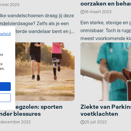
oorzaken en beha
1 mei 2023
ose
18 maart 2023
ke wandelschoenen draag jij deze
Een sterke, stevige en 
delvierdaagse? Zelfs als je een
onmisbaar. Toch is rugp
rgewinterde wandelaar bent en je
beleid
meest voorkomende kla
Vierdaagse met je ogen
misschien
es
te
en.
ortinlegzolen: sporten
Ziekte van Parkin
nder blessures
voetklachten
 december 2022
25 juli 2022