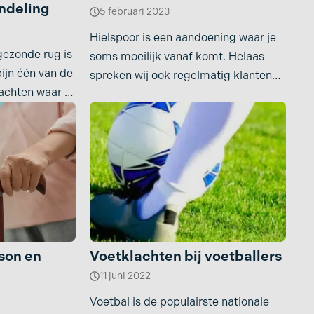
ndeling
5 februari 2023
Hielspoor is een aandoening waar je
gezonde rug is
soms moeilijk vanaf komt. Helaas
ijn één van de
spreken wij ook regelmatig klanten
chten waar jij
die er moedeloos van
son en
Voetklachten bij voetballers
11 juni 2022
Voetbal is de populairste nationale