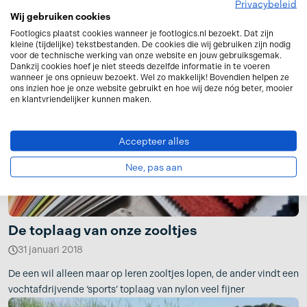
Privacybeleid
23 april 2018
Wij gebruiken cookies
Footlogics plaatst cookies wanneer je footlogics.nl bezoekt. Dat zijn
Tatá! Wij presenteren de gloedjenieuwe uitvoeringen van de
kleine (tijdelijke) tekstbestanden. De cookies die wij gebruiken zijn nodig
Footlogics Comfort en Footlogics Comfort Plus! We leggen je
voor de technische werking van onze website en jouw gebruiksgemak.
Dankzij cookies hoef je niet steeds dezelfde informatie in te voeren
graag even uit
wanneer je ons opnieuw bezoekt. Wel zo makkelijk! Bovendien helpen ze
ons inzien hoe je onze website gebruikt en hoe wij deze nóg beter, mooier
en klantvriendelijker kunnen maken.
Accepteer alles
Nee, pas aan
De toplaag van onze zooltjes
31 januari 2018
De een wil alleen maar op leren zooltjes lopen, de ander vindt een
vochtafdrijvende ‘sports’ toplaag van nylon veel fijner