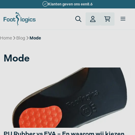
Ga
Klanten geven ons een
8.6
naar
de
Men
inhoud
Home
»
Blog
»
Mode
Mode
PU Rubber vs EVA – En waarom wij kiezen