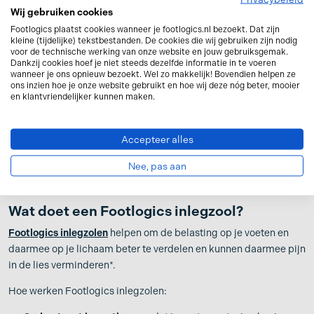
Wij gebruiken cookies
Kunnen inlegzolen helpen bij liespijn*?
Footlogics plaatst cookies wanneer je footlogics.nl bezoekt. Dat zijn
kleine (tijdelijke) tekstbestanden. De cookies die wij gebruiken zijn nodig
Ja, inlegzolen kunnen helpen bij liespijn als de oorzaak ligt in je
voor de technische werking van onze website en jouw gebruiksgemak.
Dankzij cookies hoef je niet steeds dezelfde informatie in te voeren
voetstand of manier van lopen.
wanneer je ons opnieuw bezoekt. Wel zo makkelijk! Bovendien helpen ze
ons inzien hoe je onze website gebruikt en hoe wij deze nóg beter, mooier
Je voeten vormen de basis van je houding. Als je voet niet goed
en klantvriendelijker kunnen maken.
wordt ondersteund, gaat de rest van je lichaam compenseren. Je
knie draait naar binnen, je heup moet bijsturen en de spanning in
Accepteer alles
je lies neemt toe.
Nee, pas aan
Een goed corrigerende en ondersteunende inlegzool helpt om
dat weer in balans te brengen.
Wat doet een Footlogics inlegzool?
Footlogics inlegzolen
helpen om de belasting op je voeten en
daarmee op je lichaam beter te verdelen en kunnen daarmee pijn
in de lies verminderen*.
Hoe werken Footlogics inlegzolen: