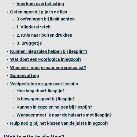
Voorkom overbelasting
Oefeningen bij pijn in de lies
3 oefeningen bij liesklachten
1. Vlinderstretch
2. Knie naar buiten drukken
3. Bruggetje
Kunnen inlegzolen helpen bij liespijn*?
Wat doet een Footlogics inlegzool?
Wanneer moet je naar een specialist?
Samenvatting
Veelgestelde vragen over liespijn
Hoe lang duurt liespijn?
Is bewegen goed bij liespijn?
Kunnen inlegzolen helpen bij liespijn?
Wanneer moet ik naar de huisarts met liespijn?
Hulp nodig bij het kiezen van de juiste inlegzool?
Wat is pijn in de lies?