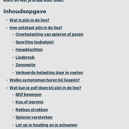
komt en wat je eraan kunt doen.
Inhoudsopgave
Wat is pijn in de lies?
Hoe ontstaat pijn in de lies?
Overbelasting van spieren of pezen
Sportlies (pubalgie)
Heupklachten
Liesbreuk
Zenuwpijn
Verkeerde belasting door je voeten
Welke symptomen horen bij liespijn?
Wat kun je zelf doen bij pijn in de lies?
Blijf bewegen
Kou of warmte
Rekken strekken
Spieren versterken
Let op je houding en je schoenen