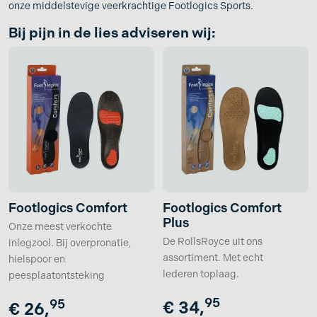
onze middelstevige veerkrachtige Footlogics Sports.
Bij pijn in de lies adviseren wij:
Footlogics Comfort
Footlogics Comfort
Plus
Onze meest verkochte
De RollsRoyce uit ons
inlegzool. Bij overpronatie,
assortiment. Met echt
hielspoor en
lederen toplaag.
peesplaatontsteking
95
95
€
34,
€
26,