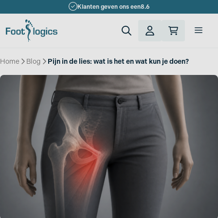
Ga
Klanten geven ons een
8.6
naar
de
Men
inhoud
Home
»
Blog
»
Pijn in de lies: wat is het en wat kun je doen?