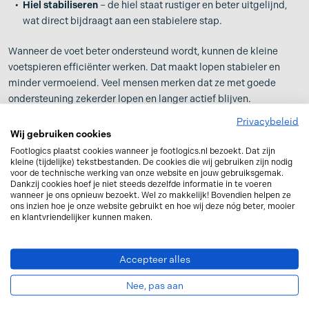
Hiel stabiliseren
– de hiel staat rustiger en beter uitgelijnd,
wat direct bijdraagt aan een stabielere stap.
Wanneer de voet beter ondersteund wordt, kunnen de kleine
voetspieren efficiënter werken. Dat maakt lopen stabieler en
minder vermoeiend. Veel mensen merken dat ze met goede
ondersteuning zekerder lopen en langer actief blijven.
Privacybeleid
De sterkste combinatie: trainen én
Wij gebruiken cookies
ondersteunen
Footlogics plaatst cookies wanneer je footlogics.nl bezoekt. Dat zijn
kleine (tijdelijke) tekstbestanden. De cookies die wij gebruiken zijn nodig
In de praktijk blijkt de beste aanpak een combinatie van twee
voor de technische werking van onze website en jouw gebruiksgemak.
dingen:
Dankzij cookies hoef je niet steeds dezelfde informatie in te voeren
Trainen
– sterke voetspieren met eenvoudige oefeningen. Dat
wanneer je ons opnieuw bezoekt. Wel zo makkelijk! Bovendien helpen ze
ons inzien hoe je onze website gebruikt en hoe wij deze nóg beter, mooier
houdt de spieren sterk en actief.
en klantvriendelijker kunnen maken.
Ondersteunen
– de voet stabiliseren met goede steunzolen. Dat
zorgt voor een betere stand van de voet.
Samen helpen ze om stabieler te lopen, meer vertrouwen te
Accepteer alles
krijgen in bewegen en de kans op vallen te verkleinen en de kans
Nee, pas aan
op vallen te verkleinen.