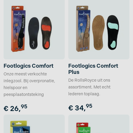
Footlogics Comfort
Footlogics Comfort
Plus
Onze meest verkochte
De RollsRoyce uit ons
inlegzool. Bij overpronatie,
assortiment. Met echt
hielspoor en
lederen toplaag.
peesplaatontsteking
95
95
€
34,
€
26,