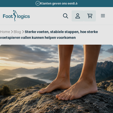
Ga
Klanten geven ons een
8.6
naar
de
Men
inhoud
Home
»
Blog
»
Sterke voeten, stabiele stappen, hoe sterke
voetspieren vallen kunnen helpen voorkomen