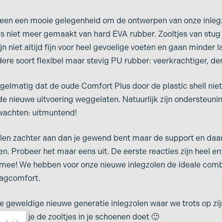
een een mooie gelegenheid om de ontwerpen van onze inlegz
ose
es niet meer gemaakt van hard EVA rubber. Zooltjes van stu
ijn niet altijd fijn voor heel gevoelige voeten en gaan minder
ere soort flexibel maar stevig PU rubber: veerkrachtiger, 
elmatig dat de oude Comfort Plus door de plastic shell niet
de nieuwe uitvoering weggelaten. Natuurlijk zijn ondersteu
wachten: uitmuntend!
elen zachter aan dan je gewend bent maar de support en daa
n. Probeer het maar eens uit. De eerste reacties zijn heel en
ij mee! We hebben voor onze nieuwe inlegzolen de ideale com
aagcomfort.
ze geweldige nieuwe generatie inlegzolen waar we trots op zij
bent als je de zooltjes in je schoenen doet 🙂