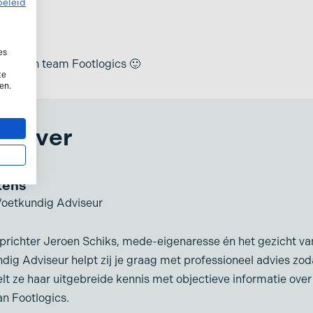
beleid
ezier!
es
niek van team Footlogics 🙂
te
en.
hrijver
tens
oetkundig Adviseur
prichter Jeroen Schiks, mede-eigenaresse én het gezicht van
g Adviseur helpt zij je graag met professioneel advies zodat
lt ze haar uitgebreide kennis met objectieve informatie over
an Footlogics.