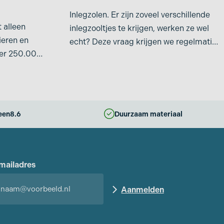
Inlegzolen. Er zijn zoveel verschillende
t alleen
inlegzooltjes te krijgen, werken ze wel
ieren en
echt? Deze vraag krijgen we regelmatig
er 250.000
van mensen die
een
8.6
Duurzaam materiaal
mailadres