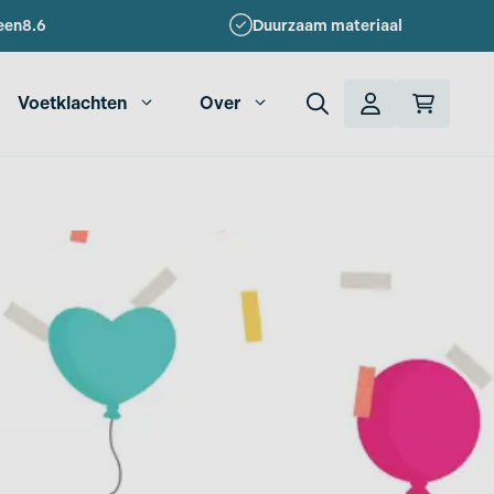
een
8.6
Duurzaam materiaal
Voetklachten
Over