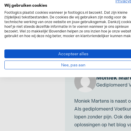
Privacy
Wij gebruiken cookies
We wensen je veel looppl
Footlogics plaatst cookies wanneer je footlogics.nl bezoekt. Dat zijn kleine
(tijdelijke) tekstbestanden. De cookies die wij gebruiken zijn nodig voor de
technische werking van onze website en jouw gebruiksgemak. Dankzij cooki
Vriendelijke groeten, Mo
hoef je niet steeds dezelfde informatie in te voeren wanneer je ons opnieuw
bezoekt. Wel zo makkelijk! Bovendien helpen ze ons inzien hoe je onze websi
gebruikt en hoe wij deze nóg beter, mooier en klantvriendelijker kunnen mak
Accepteer alles
Over de sc
Nee, pas aan
Moniek Mar
Gediplomeerd V
Moniek Martens is naast o
Als gediplomeerd Voetkundi
lopen zonder pijn. Ook dee
oplossingen op het blog v