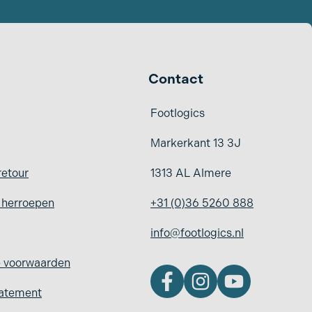
Contact
Footlogics
Markerkant 13 3J
retour
1313 AL Almere
g herroepen
+31 (0)36 5260 888
info@footlogics.nl
 voorwaarden
tatement