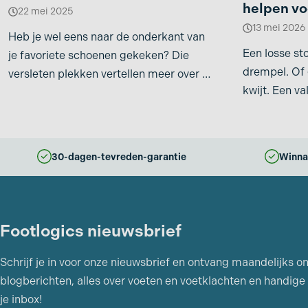
helpen v
22 mei 2025
13 mei 2026
Heb je wel eens naar de onderkant van
Een losse st
je favoriete schoenen gekeken? Die
drempel. Of 
versleten plekken vertellen meer over je
kwijt. Een val
looppatroon
bij
30-dagen-tevreden-garantie
Winna
Footlogics nieuwsbrief
Schrijf je in voor onze nieuwsbrief en ontvang maandelijks o
blogberichten, alles over voeten en voetklachten en handige 
je inbox!