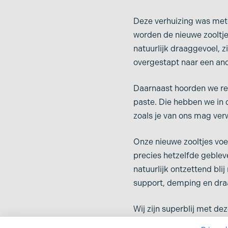
Zere voeten
Overpronatie
Deze verhuizing was met
Ziekte van Ledderh
Patellofemoraal
worden de nieuwe zooltj
pijnsyndroom: oorzaak
Ziekte van Sever
natuurlijk draaggevoel, z
en behandeling
Zware benen
overgestapt naar een and
Peesplaatontsteking
voet
Daarnaast hoorden we reg
paste. Die hebben we in 
zoals je van ons mag ver
Onze nieuwe zooltjes vo
precies hetzelfde gebleve
natuurlijk ontzettend bl
support, demping en dr
Wij zijn superblij met de
overtuigd dat jij dat ook 