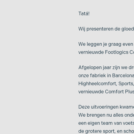
Klapvoet
Sesamoïditis
Tatá!
Klauwteen
Shin splints
Knobbel op voet
Wij presenteren de gloed
Stenose
Lage rugpijn
We leggen je graag even 
Stressfractuur
Likdoorn
vernieuwde Footlogics C
Tractus iliotibialis
Metatarsalgie
(lopersknie)
Afgelopen jaar zijn we d
Morbus sever
onze fabriek in Barcelon
Turf toe, turfteen of
Highheelcomfort, Sports,
grasteen
Mortonse neuralgie
vernieuwde Comfort Plus 
Vermoeide benen
Neuropathie
Deze uitvoeringen kwamen
Vermoeide voeten
Ontsteking scheenbeen
We brengen nu alles onde
Voetproblemen
een eigen team van voets
Osgood Schlatter
de grotere sport, en sch