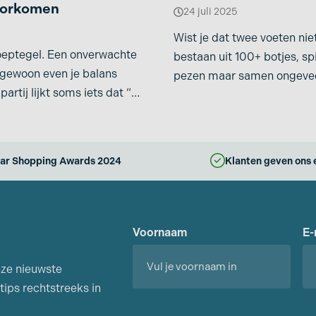
oorkomen
24 juli 2025
Wist je dat twee voeten nie
oeptegel. Een onverwachte
bestaan uit 100+ botjes, sp
gewoon even je balans
pezen maar samen ongeve
partij lijkt soms iets dat “er
zweetklieren hebben?
ar Shopping Awards 2024
Klanten geven ons 
Voornaam
E-
nze nieuwste
tips rechtstreeks in
Voornaam