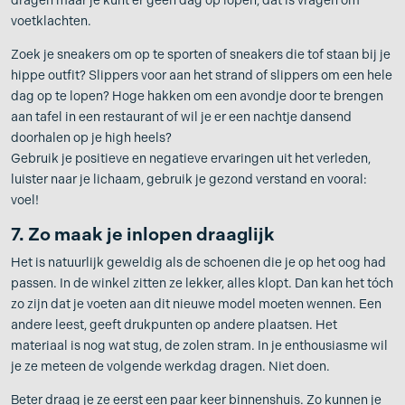
dragen maar je kunt er geen dag op lopen, dat is vragen om
voetklachten.
Zoek je sneakers om op te sporten of sneakers die tof staan bij je
hippe outfit? Slippers voor aan het strand of slippers om een hele
dag op te lopen? Hoge hakken om een avondje door te brengen
aan tafel in een restaurant of wil je er een nachtje dansend
doorhalen op je high heels?
Gebruik je positieve en negatieve ervaringen uit het verleden,
luister naar je lichaam, gebruik je gezond verstand en vooral:
voel!
7. Zo maak je inlopen draaglijk
Het is natuurlijk geweldig als de schoenen die je op het oog had
passen. In de winkel zitten ze lekker, alles klopt. Dan kan het tóch
zo zijn dat je voeten aan dit nieuwe model moeten wennen. Een
andere leest, geeft drukpunten op andere plaatsen. Het
materiaal is nog wat stug, de zolen stram. In je enthousiasme wil
je ze meteen de volgende werkdag dragen. Niet doen.
Beter draag je ze eerst een paar keer binnenshuis. Zo kunnen je