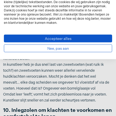
kleine (tijdelijke) tekstbestanden. De cookies die wij gebruiken zijn nodig
schoenen aantrekt. De deo vermindert wrijving waardoor de kans
voor de technische werking van onze website en jouw gebruiksgemak.
Dankzij cookies hoef je niet steeds dezelfde informatie in te voeren
op pijnlijke plekken een stuk kleiner wordt.
wanneer je ons opnieuw bezoekt. Wel zo makkelijk! Bovendien helpen ze
ons inzien hoe je onze website gebruikt en hoe wij deze nóg beter, mooier
9. Kies voor kwaliteit, kies leer
en klantvriendelijker kunnen maken.
Er zijn steeds meer schoenen te koop die gemaakt zijn van
kunstleer. Kunstleer is op het oog niet of nauwelijks van echt leer
Accepteer alles
te onderscheiden en er is helemaal niets mis mee! Toch is het
aan te raden om schoenen te kiezen waarvan het bovenmateriaal
Nee, pas aan
en de voering van echt leer zijn. Echt leer is duurzaam en
ventileert beter.
In kunstleer heb je dus snel last van zweetvoeten (wat ruik ik
toch?) en zweetvoeten kunnen weer allerlei vervelende
huidklachten veroorzaken. Mocht je denken dat het wel
meevalt… elke dag scheiden we ongeveer 1cl vloeistof af via de
voeten. Hoeveel dat is? Ongeveer een borrelglaasje vol
Omdat leer ‘leeft’, vormt het zich probleemloos naar je voeten.
Kunstleer slijt sneller en zal eerder scheurtjes vertonen.
10. Inlegzolen om klachten te voorkomen en