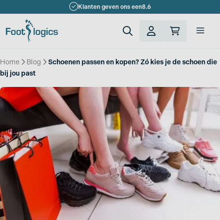
Ga
Klanten geven ons een
8.6
naar
de
Men
inhoud
Home
»
Blog
»
Schoenen passen en kopen? Zó kies je de schoen die
bij jou past