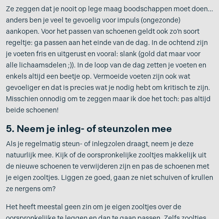
Ze zeggen dat je nooit op lege maag boodschappen moet doen…
anders ben je veel te gevoelig voor impuls (ongezonde)
aankopen. Voor het passen van schoenen geldt ook zo’n soort
regeltje: ga passen aan het einde van de dag. In de ochtend zijn
je voeten fris en uitgerust en vooral: slank (gold dat maar voor
alle lichaamsdelen ;)). In de loop van de dag zetten je voeten en
enkels altijd een beetje op. Vermoeide voeten zijn ook wat
gevoeliger en dat is precies wat je nodig hebt om kritisch te zijn.
Misschien onnodig om te zeggen maar ik doe het toch: pas altijd
beide schoenen!
5. Neem je inleg- of steunzolen mee
Als je regelmatig steun- of inlegzolen draagt, neem je deze
natuurlijk mee. Kijk of de oorspronkelijke zooltjes makkelijk uit
de nieuwe schoenen te verwijderen zijn en pas de schoenen met
je eigen zooltjes. Liggen ze goed, gaan ze niet schuiven of krullen
ze nergens om?
Het heeft meestal geen zin om je eigen zooltjes over de
oorspronkelijke te leggen en dan te gaan passen. Zelfs zooltjes