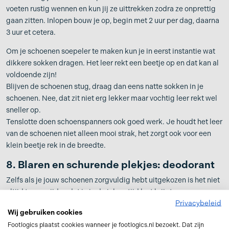
voeten rustig wennen en kun jij ze uittrekken zodra ze onprettig
gaan zitten. Inlopen bouw je op, begin met 2 uur per dag, daarna
3 uur et cetera.
Om je schoenen soepeler te maken kun je in eerst instantie wat
dikkere sokken dragen. Het leer rekt een beetje op en dat kan al
voldoende zijn!
Blijven de schoenen stug, draag dan eens natte sokken in je
schoenen. Nee, dat zit niet erg lekker maar vochtig leer rekt wel
sneller op.
Tenslotte doen schoenspanners ook goed werk. Je houdt het leer
van de schoenen niet alleen mooi strak, het zorgt ook voor een
klein beetje rek in de breedte.
8. Blaren en schurende plekjes: deodorant
Zelfs als je jouw schoenen zorgvuldig hebt uitgekozen is het niet
altijd te vermijden dat je in de inlooptijd last krijgt van
Privacybeleid
geïrriteerde plekjes en/of blaren. Ook daar is een simpel trucje
Wij gebruiken cookies
voor: gebruik een deodorantroller om deze plekjes in te smeren.
Footlogics plaatst cookies wanneer je footlogics.nl bezoekt. Dat zijn
Laat de deo even goed drogen aan de lucht voordat je je