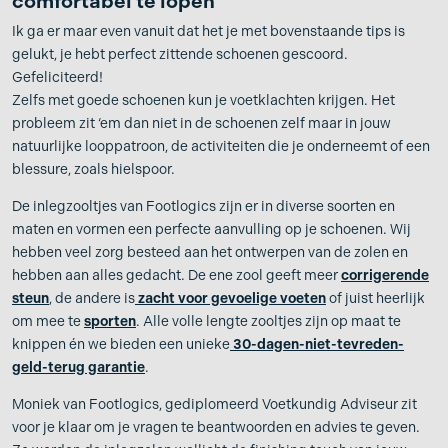
comfortabel te lopen
Ik ga er maar even vanuit dat het je met bovenstaande tips is
gelukt, je hebt perfect zittende schoenen gescoord.
Gefeliciteerd!
Zelfs met goede schoenen kun je voetklachten krijgen. Het
probleem zit ‘em dan niet in de schoenen zelf maar in jouw
natuurlijke looppatroon, de activiteiten die je onderneemt of een
blessure, zoals hielspoor.
De inlegzooltjes van Footlogics zijn er in diverse soorten en
maten en vormen een perfecte aanvulling op je schoenen. Wij
hebben veel zorg besteed aan het ontwerpen van de zolen en
hebben aan alles gedacht. De ene zool geeft meer
corrigerende
steun
, de andere is
zacht voor gevoelige voeten
of juist heerlijk
om mee te
sporten
. Alle volle lengte zooltjes zijn op maat te
knippen én we bieden een unieke
30-dagen-niet-tevreden-
geld-terug garantie
.
Moniek van Footlogics, gediplomeerd Voetkundig Adviseur zit
voor je klaar om je vragen te beantwoorden en advies te geven.