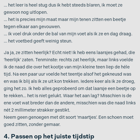
… het leer is heel stug dus ik hebt steeds blaren, ik moet ze
gewoon nog uitlopen.
… het is precies mijn maat maar mijn tenen zitten een beetje
tegen elkaar aan gevouwen.
… ik voel druk onder de bal van mijn voet als ik ze en dag draag.
… het voetbed geeft weinig steun.
Ja ja, ze zitten heerlijk? Echt niet! Ik heb eens laarsjes gehad, die
‘heerlijk’ zaten. Tenminste: rechts zat heerlijk, maar links voelde
ik de naad die over het kootje van mijn kleine teen liep de héle
tijd. Na een paar uur voelde het teentje alsof het gekneusd was
en was ik blij als ik ze uit kon trekken. Iedere keer als ik ze droeg,
ging het zo. Ik heb alles geprobeerd om dat laarsje een beetje op
te rekken… het is niet gelukt. Waar het aan lag? Misschien is de
ene voet wat breder dan de andere, misschien was die naad links
nét 2 millimeter strakker gestikt.
Neem geen genoegen met dit soort ‘maartjes’. Een schoen moet
goed zitten, zonder gemaar.
4. Passen op het juiste tijdstip