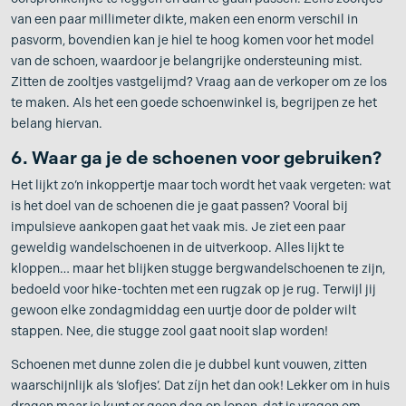
van een paar millimeter dikte, maken een enorm verschil in
pasvorm, bovendien kan je hiel te hoog komen voor het model
van de schoen, waardoor je belangrijke ondersteuning mist.
Zitten de zooltjes vastgelijmd? Vraag aan de verkoper om ze los
te maken. Als het een goede schoenwinkel is, begrijpen ze het
belang hiervan.
6. Waar ga je de schoenen voor gebruiken?
Het lijkt zo’n inkoppertje maar toch wordt het vaak vergeten: wat
is het doel van de schoenen die je gaat passen? Vooral bij
impulsieve aankopen gaat het vaak mis. Je ziet een paar
geweldig wandelschoenen in de uitverkoop. Alles lijkt te
kloppen… maar het blijken stugge bergwandelschoenen te zijn,
bedoeld voor hike-tochten met een rugzak op je rug. Terwijl jij
gewoon elke zondagmiddag een uurtje door de polder wilt
stappen. Nee, die stugge zool gaat nooit slap worden!
Schoenen met dunne zolen die je dubbel kunt vouwen, zitten
waarschijnlijk als ‘slofjes’. Dat zíjn het dan ook! Lekker om in huis