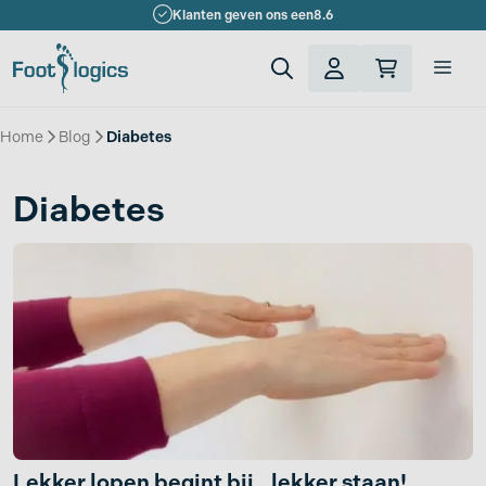
Ga
Klanten geven ons een
8.6
naar
de
Men
inhoud
Home
»
Blog
»
Diabetes
Diabetes
Lekker lopen begint bij.. lekker staan!