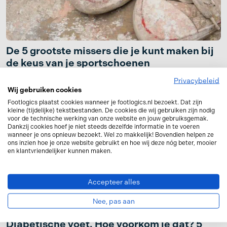
De 5 grootste missers die je kunt maken bij
de keus van je sportschoenen
26 september 2014
Privacybeleid
Wij gebruiken cookies
Je ziet ze steeds vaker. Op zondagochtend. Aan het begin van de
Footlogics plaatst cookies wanneer je footlogics.nl bezoekt. Dat zijn
avond. En de echte fanatieke, die zetten hun
kleine (tijdelijke) tekstbestanden. De cookies die wij gebruiken zijn nodig
voor de technische werking van onze website en jouw gebruiksgemak.
Dankzij cookies hoef je niet steeds dezelfde informatie in te voeren
wanneer je ons opnieuw bezoekt. Wel zo makkelijk! Bovendien helpen ze
ons inzien hoe je onze website gebruikt en hoe wij deze nóg beter, mooier
en klantvriendelijker kunnen maken.
Accepteer alles
Nee, pas aan
Diabetische voet. Hoe voorkom je dat? 5