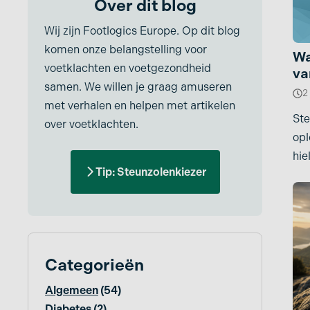
Over dit blog
Pijn in knieholte
Enkelklachten/Verzwikt
Wij zijn Footlogics Europe. Op dit blog
Pijn in kuit
e enkel
komen onze belangstelling voor
Wa
voetklachten en voetgezondheid
Etalagebenen
Pijn in onderbeen
va
samen. We willen je graag amuseren
2
Fasciitis plantaris
Pijn scheenbeen
met verhalen en helpen met artikelen
Ste
Fat pad syndroom
Pijnlijke benen
over voetklachten.
opl
Hallux Rigidus
Pijnlijke hak
hie
Tip: Steunzolenkiezer
ove
Hallux Valgus
Pijnlijke tenen
ont
Hamerteen
Pijnlijke voorvoet
Hielspoor
Platvoeten
Categorieën
Holvoet
Reumatoïde artritis
Jones fractuur
Scheenbeenvliesont
Algemeen
(54)
king
Diabetes
(2)