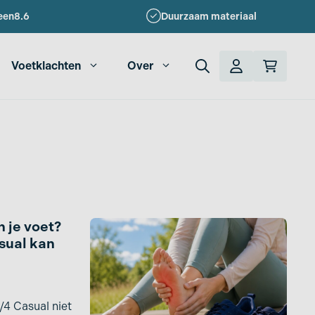
een
8.6
Duurzaam materiaal
Voetklachten
Over
n je voet?
sual kan
/4 Casual niet