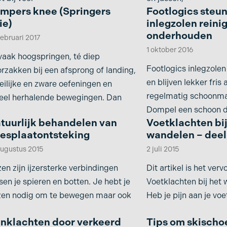
mpers knee (Springers
Footlogics steu
ie)
inlegzolen reini
onderhouden
februari 2017
1 oktober 2016
vaak hoogspringen, té diep
Footlogics inlegzole
rzakken bij een afsprong of landing,
en blijven lekker fris a
ilijke en zware oefeningen en
regelmatig schoonma
eel herhalende bewegingen. Dan
Dompel een schoon d
tuurlijk behandelen van
Voetklachten bij
esplaatontsteking
wandelen – deel
augustus 2015
2 juli 2015
en zijn ijzersterke verbindingen
Dit artikel is het verv
sen je spieren en botten. Je hebt je
Voetklachten bij het 
zen nodig om te bewegen maar ook
Heb je pijn aan je voe
jnklachten door verkeerd
Tips om skischo