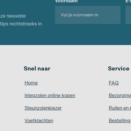
Voornaam
E-
nze nieuwste
tips rechtstreeks in
Voornaam
Snel naar
Service
Home
FAQ
Inlegzolen online kopen
Bezorging
Steunzolenkiezer
Ruilen en 
Voetklachten
Bestellin