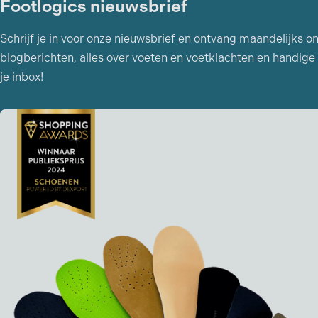
Footlogics nieuwsbrief
Schrijf je in voor onze nieuwsbrief en ontvang maandelijks o
blogberichten, alles over voeten en voetklachten en handige 
je inbox!