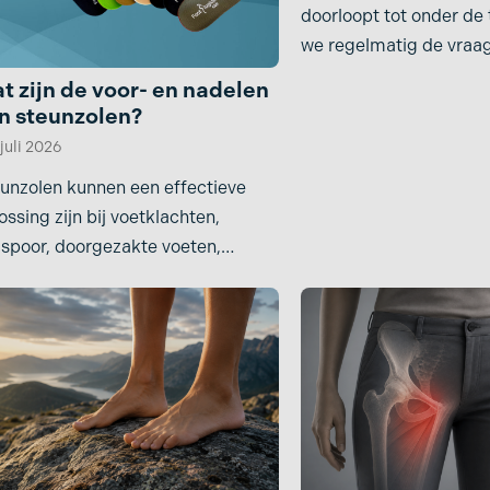
doorloopt tot onder de 
we regelmatig de vraag 
wel
t zijn de voor- en nadelen
n steunzolen?
 juli 2026
unzolen kunnen een effectieve
ossing zijn bij voetklachten,
lspoor, doorgezakte voeten,
rpronatie en andere klachten die
staan door een verkeerde
ste