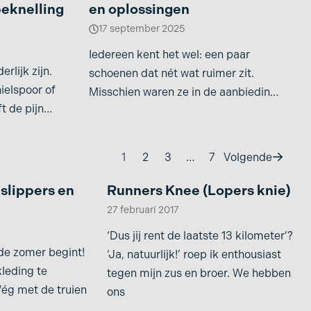
eknelling
en oplossingen
17 september 2025
Iedereen kent het wel: een paar
rlijk zijn.
schoenen dat nét wat ruimer zit.
ielspoor of
Misschien waren ze in de aanbieding,
t de pijn
misschien dacht
kend,
1
2
3
…
7
Volgende
slippers en
Runners Knee (Lopers knie)
27 februari 2017
‘Dus jij rent de laatste 13 kilometer’?
 de zomer begint!
‘Ja, natuurlijk!’ roep ik enthousiast
leding te
tegen mijn zus en broer. We hebben
Wég met de truien
ons