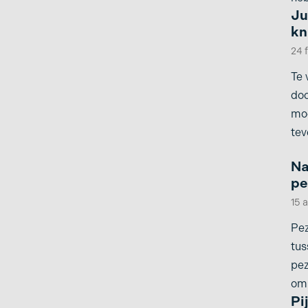
Ju
kn
24 
Te 
doo
moe
tev
Na
pe
15 
Pez
tus
pe
om
Pi