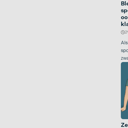
Zere voeten
Overpronatie
Bl
sp
Ziekte van Ledderh
Patellofemoraal
oo
pijnsyndroom: oorzaak
Ziekte van Sever
kl
en behandeling
2
Zware benen
Peesplaatontsteking
Als
voet
spo
zwa
Ze