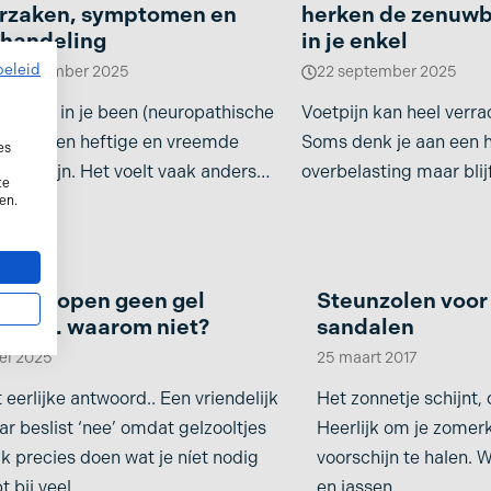
rzaken, symptomen en
herken de zenuwb
handeling
in je enkel
beleid
6 september 2025
22 september 2025
uwpijn in je been (neuropathische
Voetpijn kan heel verrade
n) kan een heftige en vreemde
Soms denk je aan een h
es
aring zijn. Het voelt vaak anders
overbelasting maar blijf
te
 de “normale”
vreemd aanvoelen. Ste
en.
j verkopen geen gel
Steunzolen voor 
oltjes. waarom niet?
sandalen
ei 2025
25 maart 2017
 eerlijke antwoord.. Een vriendelijk
Het zonnetje schijnt,
r beslist ‘nee’ omdat gelzooltjes
Heerlijk om je zomerk
k precies doen wat je níet nodig
voorschijn te halen. 
t bij veel
en jassen,