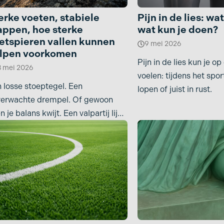
erke voeten, stabiele
Pijn in de lies: wat
appen, hoe sterke
wat kun je doen?
etspieren vallen kunnen
9 mei 2026
lpen voorkomen
Pijn in de lies kun je 
3 mei 2026
voelen: tijdens het spor
 losse stoeptegel. Een
lopen of juist in rust.
verwachte drempel. Of gewoon
n je balans kwijt. Een valpartij lijkt
s iets dat “er bij