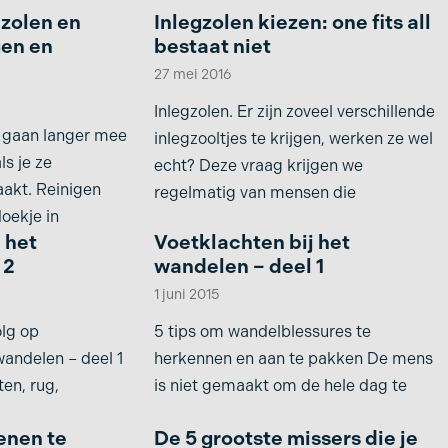
nzolen en
Inlegzolen kiezen: one fits all
gen en
bestaat niet
27 mei 2016
Inlegzolen. Er zijn zoveel verschillende
n gaan langer mee
inlegzooltjes te krijgen, werken ze wel
ls je ze
echt? Deze vraag krijgen we
akt. Reinigen
regelmatig van mensen die
oekje in
 het
Voetklachten bij het
 2
wandelen – deel 1
1 juni 2015
olg op
5 tips om wandelblessures te
wandelen – deel 1
herkennen en aan te pakken De mens
ten, rug,
is niet gemaakt om de hele dag te
enen te
De 5 grootste missers die je