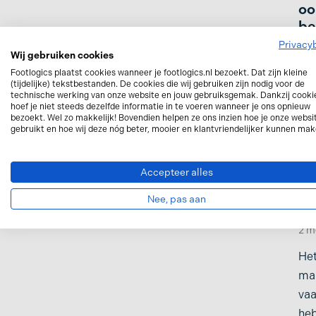
oo
be
Privacy
2
Wij gebruiken cookies
Zen
Footlogics plaatst cookies wanneer je footlogics.nl bezoekt. Dat zijn kleine
(tijdelijke) tekstbestanden. De cookies die wij gebruiken zijn nodig voor de
pij
technische werking van onze website en jouw gebruiksgemak. Dankzij cooki
hoef je niet steeds dezelfde informatie in te voeren wanneer je ons opnieuw
erv
bezoekt. Wel zo makkelijk! Bovendien helpen ze ons inzien hoe je onze websi
dan
gebruikt en hoe wij deze nóg beter, mooier en klantvriendelijker kunnen mak
Accepteer alles
Wi
Nee, pas aan
zo
2 m
Het
maa
vaa
heb