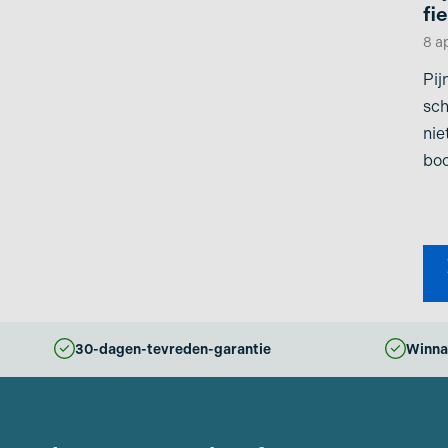
fi
8 a
Pij
sch
nie
bo
30-dagen-tevreden-garantie
Winna