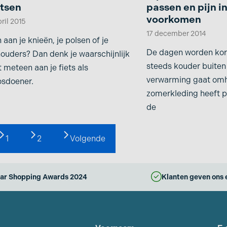
etsen
passen en pijn in
voorkomen
pril 2015
17 december 2014
n aan je knieën, je polsen of je
De dagen worden kort
ouders? Dan denk je waarschijnlijk
steeds kouder buiten
t meteen aan je fiets als
verwarming gaat om
osdoener.
zomerkleding heeft 
de
1
2
Volgende
ar Shopping Awards 2024
Klanten geven ons 