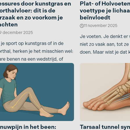
essures door kunstgras en
Plat- of Holvoete
orthalvloer: dit is de
voettype je licha
ose
rzaak en zo voorkom je
beïnvloedt
achten
11 november 2025
9 december 2025
Je voeten. Je denkt er 
 je sport op kunstgras of in de
niet zo vaak aan, tot ze
rthal, herken je het misschien wel:
doen. Maar wist je dat 
re benen na een wedstrijd, of
nuwpijn in het been:
Tarsaal tunnel sy