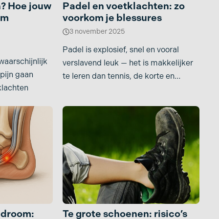
n? Hoe jouw
Padel en voetklachten: zo
am
voorkom je blessures
3 november 2025
Padel is explosief, snel en vooral
waarschijnlijk
verslavend leuk — het is makkelijker
 pijn gaan
te leren dan tennis, de korte en
klachten
intense
ndroom:
Te grote schoenen: risico’s