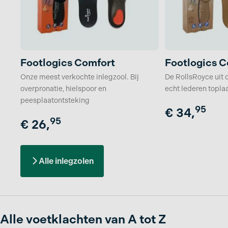
Footlogics Comfort
Footlogics C
Onze meest verkochte inlegzool. Bij
De RollsRoyce uit 
overpronatie, hielspoor en
echt lederen topla
peesplaatontsteking
95
€
34,
95
€
26,
Alle inlegzolen
Alle voetklachten van A tot Z