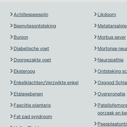
Achillespeespijn
Likdoorn
Beenvliesontsteking
Metatarsalgie
Bunion
Morbus sever
Diabetische voet
Mortonse neur
Doorgezakte voet
Neuropathie
Eksteroog
Ontsteking s
Enkelklachten/Verzwikte enkel
Osgood Schla
Etalagebenen
Overpronatie
Fasciitis plantaris
Patellofemora
oorzaak en b
Fat pad syndroom
Peesplaatonts