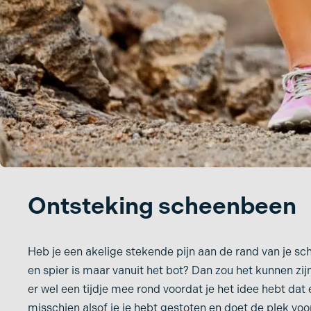
Pijn in knieholte
Enkelklachten/Verzwikt
Pijn in kuit
e enkel
Etalagebenen
Pijn in onderbeen
Fasciitis plantaris
Pijn scheenbeen
Fat pad syndroom
Pijnlijke benen
Hallux Rigidus
Pijnlijke hak
Hallux Valgus
Pijnlijke tenen
Ontsteking scheenbeen
Hamerteen
Pijnlijke voorvoet
Hielspoor
Platvoeten
Heb je een akelige stekende pijn aan de rand van je sch
Holvoet
Reumatoïde artritis
en spier is maar vanuit het bot? Dan zou het kunnen zij
er wel een tijdje mee rond voordat je het idee hebt dat e
Jones fractuur
Scheenbeenvliesont
misschien alsof je je hebt gestoten en doet de plek voor
king