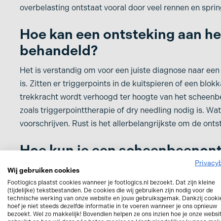
overbelasting ontstaat vooral door veel rennen en spri
Hoe kan een ontsteking aan h
behandeld?
Het is verstandig om voor een juiste diagnose naar een f
is. Zitten er triggerpoints in de kuitspieren of een blo
trekkracht wordt verhoogd ter hoogte van het scheenb
zoals triggerpointtherapie of dry needling nodig is. Wat
voorschrijven. Rust is het allerbelangrijkste om de on
Hoe kun je een scheenbeenon
Privacy
Wie een keer zo’n scheenbeen ontsteking heeft ervaren
Wij gebruiken cookies
daarom voldoende rust tussen je sportieve activiteiten
Footlogics plaatst cookies wanneer je footlogics.nl bezoekt. Dat zijn kleine
(tijdelijke) tekstbestanden. De cookies die wij gebruiken zijn nodig voor de
draagt en in je gewone dagelijkse schoenen inlegzolen 
technische werking van onze website en jouw gebruiksgemak. Dankzij cooki
hoef je niet steeds dezelfde informatie in te voeren wanneer je ons opnieuw
onder de voetboog extra steun zodat de trekkrachten 
bezoekt. Wel zo makkelijk! Bovendien helpen ze ons inzien hoe je onze websi