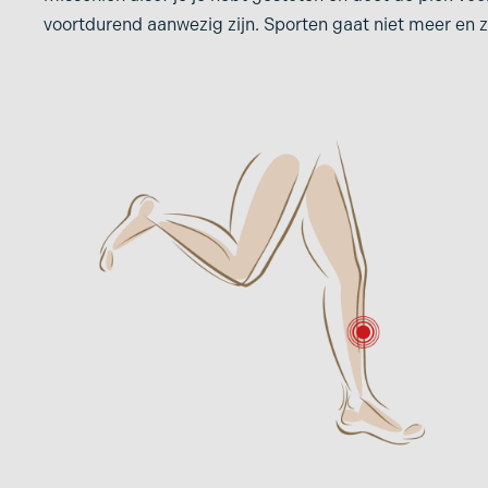
Klapvoet
voortdurend aanwezig zijn. Sporten gaat niet meer en zel
Sesamoïditis
Klauwteen
Shin splints
Knobbel op voet
Stenose
Lage rugpijn
Stressfractuur
Likdoorn
Tractus iliotibialis
Metatarsalgie
(lopersknie)
Morbus sever
Turf toe, turfteen of
grasteen
Mortonse neuralgie
Vermoeide benen
Neuropathie
Vermoeide voeten
Ontsteking scheenbeen
Voetproblemen
Osgood Schlatter