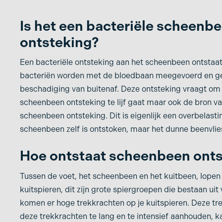
Zere voeten
Overpronatie
Ziekte van Ledderh
Patellofemoraal
Is het een bacteriële scheenbe
pijnsyndroom: oorzaak
ontsteking?
Ziekte van Sever
en behandeling
Zware benen
Een bacteriële ontsteking aan het scheenbeen ontstaat v
Peesplaatontsteking
bacteriën worden met de bloedbaan meegevoerd en ge
voet
beschadiging van buitenaf. Deze ontsteking vraagt om 
scheenbeen ontsteking te lijf gaat maar ook de bron va
scheenbeen ontsteking. Dit is eigenlijk een overbelastin
scheenbeen zelf is ontstoken, maar het dunne beenvli
Hoe ontstaat scheenbeen onts
Tussen de voet, het scheenbeen en het kuitbeen, lopen
kuitspieren, dit zijn grote spiergroepen die bestaan uit
komen er hoge trekkrachten op je kuitspieren. Deze tre
deze trekkrachten te lang en te intensief aanhouden, k