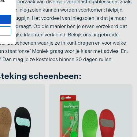
en.
vaak de oorzaak van diverse overbelastingsblessures zoals
et deze inlegzolen kunnen worden voorkomen: hielpijn,
en lage rugpijn. Het voordeel van inlegzolen is dat je maar
choenen draagt. Op die manier ben je ervan verzekerd dat
hamelijke klachten verkleind. Bekijk ons uitgebreide
 over de schoenen waar je ze in kunt dragen en voor welke
Dan staat ‘onze’ Moniek graag voor je klaar met advies! En:
t? Dan mag je ze kosteloos binnen 30 dagen ruilen!
steking scheenbeen: