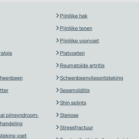
Pijnlijke hak
Pijnlijke tenen
Pijnlijke voorvoet
algie
Platvoeten
Reumatoïde artritis
cheenbeen
Scheenbeenvliesontsteking
tter
Sesamoïditis
Shin splints
al pijnsyndroom:
Stenose
ehandeling
Stressfractuur
teking voet