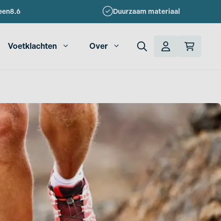
een
8.6
Duurzaam materiaal
Voetklachten
Over