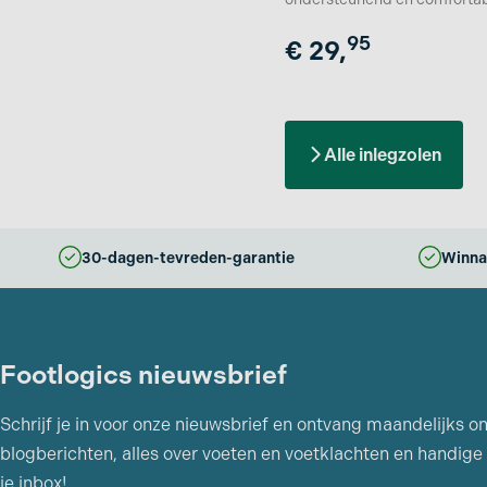
95
€
29,
Alle inlegzolen
30-dagen-tevreden-garantie
Winna
Footlogics nieuwsbrief
Schrijf je in voor onze nieuwsbrief en ontvang maandelijks o
blogberichten, alles over voeten en voetklachten en handige 
je inbox!