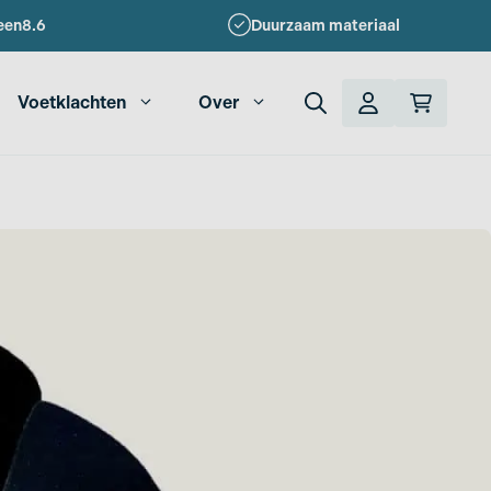
een
8.6
Duurzaam materiaal
Voetklachten
Over