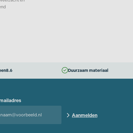
weelzacht en
end
een
8.6
Duurzaam materiaal
mailadres