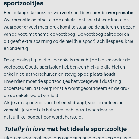
sportzooltjes
Een belangrijke oorzaak van veel sportblessures is
overpronatie
.
Overpronatie ontstaat als de enkels licht naar binnen kantelen
waardoor er veel meer druk komt te staan op de spieren en pezen
van de voet, met name de voetboog. De voetboog zakt door en
dit geeft extra spanning op de hiel (hielspoor), achillespees, knie
en onderrug.
De oplossing ligt niet bij de enkels maar bij de hiel en onder de
voetboog. Goede sportzolen hebben een hielkuip die hiel en
enkel niet laat verschuiven en stevig op de plaats houdt.
Bovendien moet de sportzooltjes het voetgewelf dusdanig
ondersteunen, dat overpronatie wordt gecorrigeerd en de druk
op de enkels wordt verlicht.
Als je zo’n sportzool voor het eerst draagt, voel je meteen het
verschil: je wordt als het ware recht gezet waardoor het
natuurlijke looppatroon wordt hersteld.
Totally in love
met het ideale sportzooltje
Oké, een sportzool moet dus ondersteuning bieden op de juiste