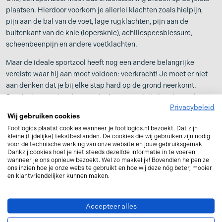
plaatsen. Hierdoor voorkom je allerlei klachten zoals hielpijn,
pijn aan de bal van de voet, lage rugklachten, pijn aan de
buitenkant van de knie (lopersknie), achillespeesblessure,
scheenbeenpijn en andere voetklachten.
Maar de ideale sportzool heeft nog een andere belangrijke
vereiste waar hij aan moet voldoen: veerkracht! Je moet er niet
aan denken dat je bij elke stap hard op de grond neerkomt.
Sportzolen moeten dus van stevig maar schokabsorberend
Privacybeleid
materiaal gemaakt zijn. Veerkrachtig voor extra schokdemping.
Wij gebruiken cookies
Daarnaast moet het materiaal goed vocht kunnen opnemen.
Footlogics plaatst cookies wanneer je footlogics.nl bezoekt. Dat zijn
kleine (tijdelijke) tekstbestanden. De cookies die wij gebruiken zijn nodig
Kortom: het ideale sportzooltje:
voor de technische werking van onze website en jouw gebruiksgemak.
Dankzij cookies hoef je niet steeds dezelfde informatie in te voeren
heeft een stevige hielkuip;
wanneer je ons opnieuw bezoekt. Wel zo makkelijk! Bovendien helpen ze
ondersteunt in de holte van de voet;
ons inzien hoe je onze website gebruikt en hoe wij deze nóg beter, mooier
en klantvriendelijker kunnen maken.
corrigeert bij overpronatie zodat de druk op de enkels wordt
verlicht;
is gemaakt van een licht materiaal dat zowel schok dempend
Accepteer alles
als vochtafdrijvend is.