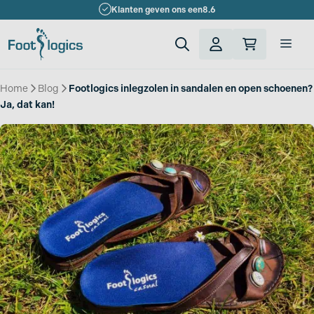
Ga
Klanten geven ons een
8.6
naar
de
Men
inhoud
Home
»
Blog
»
Footlogics inlegzolen in sandalen en open schoenen?
Ja, dat kan!